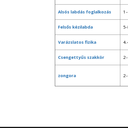
Alsós labdás foglalkozás
1-
Felsős kézilabda
5-
Varázslatos fizika
4.
Csengettyűs szakkör
2-
zongora
2-