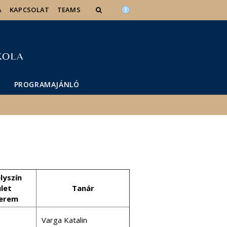
A
KAPCSOLAT
TEAMS
PROGRAMAJÁNLÓ
lyszín
ület
Tanár
erem
Varga Katalin