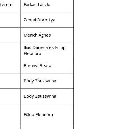
aterem
Farkas László
Zentai Dorottya
Menich Ágnes
Iliás Daniella és Fülöp
Eleonóra
Baranyi Beáta
Bódy Zsuzsanna
Bódy Zsuzsanna
Fülöp Eleonóra