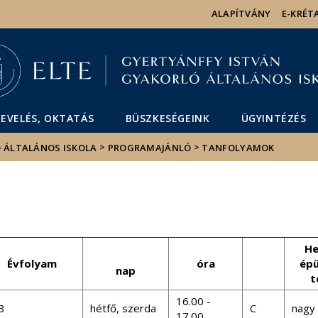
Események
ELTE a
Hírek
ALAPÍTVÁNY
E-KRÉT
sajtóban
EVELÉS, OKTATÁS
BÜSZKESÉGEINK
ÜGYINTÉZÉS
>
>
Ó ÁLTALÁNOS ISKOLA
PROGRAMAJÁNLÓ
TANFOLYAMOK
He
Évfolyam
óra
ép
nap
t
16.00 -
3
hétfő, szerda
C
nagy
17.00