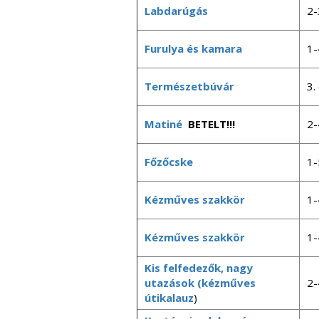
Labdarúgás
2-
Furulya és kamara
1-
Természetbúvár
3.
Matiné
BETELT!!!
2-
Főzőcske
1-
Kézműves szakkör
1-
Kézműves szakkör
1-
Kis felfedezők, nagy
utazások (kézműves
2-
útikalauz
)