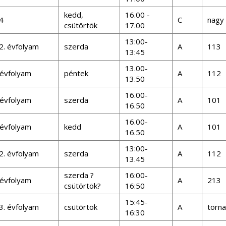
kedd,
16.00 -
4
C
nagy
csütörtök
17.00
13:00-
2. évfolyam
szerda
A
113
13:45
13.00-
 évfolyam
péntek
A
112
13.50
16.00-
 évfolyam
szerda
A
101
16.50
16.00-
 évfolyam
kedd
A
101
16.50
13:00-
2. évfolyam
szerda
A
112
13.45
szerda ?
16:00-
 évfolyam
A
213
csütörtök?
16:50
15:45-
3. évfolyam
csütörtök
A
torn
16:30