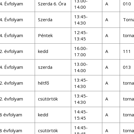
13.00-
4. Évfolyam
Szerda 6. Óra
A
010
14.00
13:45-
4. Évfolyam
Szerda
A
Torn
14:30
12:45-
4. Évfolyam
Péntek
A
torn
13:45
16.00-
2. évfolyam
kedd
A
111
17.00
13.00-
4. Évfolyam
szerda
A
013
14.00
13:45-
2. évfolyam
hétfő
A
torn
14:30
13:45-
2. évfolyam
csütörtök
A
torn
14:30
14:45-
8 évfolyam
kedd
A
torn
15:45
14:45-
8 évfolyam
csütörtök
A
torn
15:45