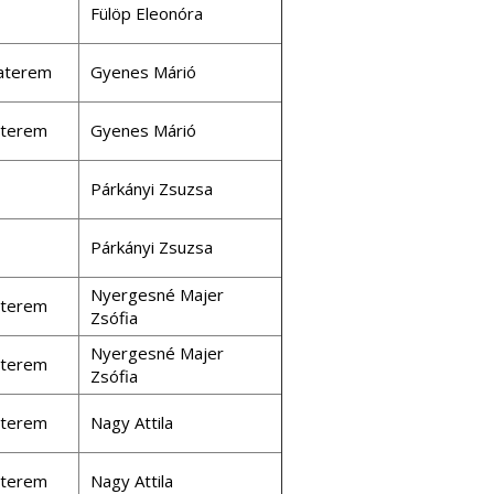
Fülöp Eleonóra
aterem
Gyenes Márió
aterem
Gyenes Márió
Párkányi Zsuzsa
Párkányi Zsuzsa
Nyergesné Majer
aterem
Zsófia
Nyergesné Majer
aterem
Zsófia
aterem
Nagy Attila
aterem
Nagy Attila