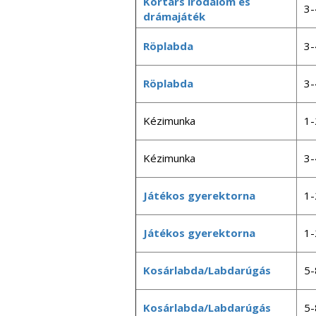
Kortárs irodalom és
3-
drámajáték
Röplabda
3-
Röplabda
3-
Kézimunka
1-
Kézimunka
3-
Játékos gyerektorna
1-
Játékos gyerektorna
1-
Kosárlabda/Labdarúgás
5-
Kosárlabda/Labdarúgás
5-