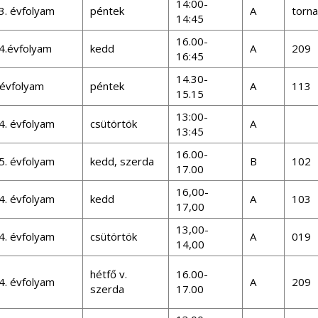
14:00-
3. évfolyam
péntek
A
torn
14:45
16.00-
4.évfolyam
kedd
A
209
16:45
14.30-
 évfolyam
péntek
A
113
15.15
13:00-
4. évfolyam
csütörtök
A
13:45
16.00-
5. évfolyam
kedd, szerda
B
102
17.00
16,00-
4. évfolyam
kedd
A
103
17,00
13,00-
4. évfolyam
csütörtök
A
019
14,00
hétfő v.
16.00-
4. évfolyam
A
209
szerda
17.00