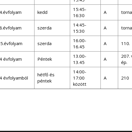
15:45-
4.évfolyam
kedd
A
torn
16:30
14:45-
8.évfolyam
szerda
A
torn
15:30
16.00-
-5.évfolyam
szerda
A
110.
16.45
13.00-
207. 
4 évfolyam
Péntek
A
13.45
ép.
14:00-
hétfő és
4 évfolyamból
17:00
A
210
péntek
között