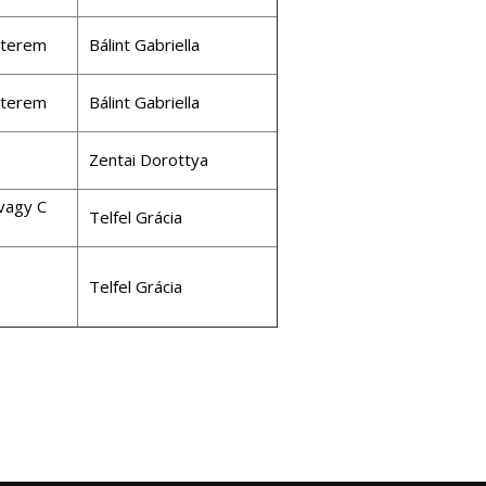
aterem
Bálint Gabriella
aterem
Bálint Gabriella
Zentai Dorottya
vagy C
Telfel Grácia
Telfel Grácia