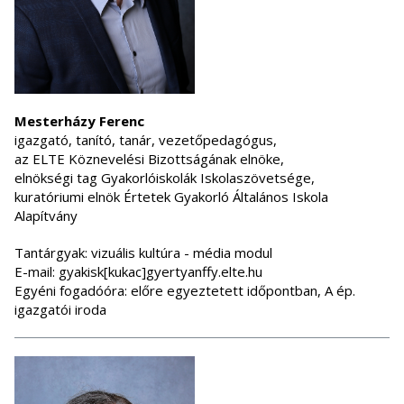
Mesterházy Ferenc
igazgató, tanító, tanár, vezetőpedagógus,
az ELTE Köznevelési Bizottságának elnöke,
elnökségi tag Gyakorlóiskolák Iskolaszövetsége,
kuratóriumi elnök Értetek Gyakorló Általános Iskola
Alapítvány
Tantárgyak: vizuális kultúra - média modul
E-mail: gyakisk[kukac]gyertyanffy.elte.hu
Egyéni fogadóóra: előre egyeztetett időpontban, A ép.
igazgatói iroda