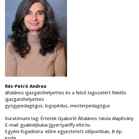
Réz-Petró Andrea
általános igazgatóhelyettes és a felső tagozatért felelős
igazgatóhelyettes
gyógypedagógus, logopédus, mesterpedagógus
Kuratóriumi tag: Értetek Gyakorló Általános Iskola Alapítvány
E-mail: gyakisk[kukac]gyertyanffy.elte.hu
Egyéni fogadóóra: előre egyeztetett időpontban, B ép.
iroda