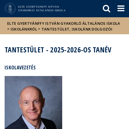
Események
ELTE a
Hírek
sajtóban
ELTE GYERTYÁNFFY ISTVÁN GYAKORLÓ ÁLTALÁNOS ISKOLA
>
>
ISKOLÁNKRÓL
TANTESTÜLET, ISKOLÁNK DOLGOZÓI
TANTESTÜLET - 2025-2026-OS TANÉV
ISKOLAVEZETÉS