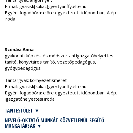
Tantárgyak: angol nyelv
E-mail: gyakisk[kukac]gyertyanffy.elte.hu
Egyéni fogadóóra: előre egyeztetett időpontban, A ép.
iroda
Szénási Anna
gyakorlati képzési és módszertani igazgatóhelyettes
tanító, könyvtáros tanító, vezetőpedagógus,
gyógypedagógus
Tantárgyak: környezetismeret
E-mail: gyakisk[kukac]gyertyanffy.elte.hu
Egyéni fogadóóra: előre egyeztetett időpontban, A ép.
igazgatóhelyettesi iroda
TANTESTÜLET
NEVELŐ-OKTATÓ MUNKÁT KÖZVETLENÜL SEGÍTŐ
MUNKATÁRSAK