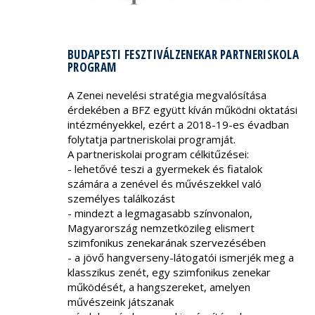
BUDAPESTI FESZTIVÁLZENEKAR PARTNERISKOLA
PROGRAM
A Zenei nevelési stratégia megvalósítása
érdekében a BFZ együtt kíván működni oktatási
intézményekkel, ezért a 2018-19-es évadban
folytatja partneriskolai programját.
A partneriskolai program célkitűzései:
- lehetővé teszi a gyermekek és fiatalok
számára a zenével és művészekkel való
személyes találkozást
- mindezt a legmagasabb színvonalon,
Magyarország nemzetközileg elismert
szimfonikus zenekarának szervezésében
- a jövő hangverseny-látogatói ismerjék meg a
klasszikus zenét, egy szimfonikus zenekar
működését, a hangszereket, amelyen
művészeink játszanak