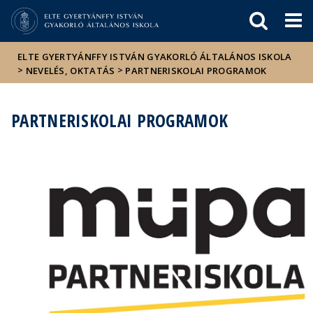
Események
ELTE a
Hírek
sajtóban
ELTE GYERTYÁNFFY ISTVÁN GYAKORLÓ ÁLTALÁNOS ISKOLA
>
>
NEVELÉS, OKTATÁS
PARTNERISKOLAI PROGRAMOK
PARTNERISKOLAI PROGRAMOK